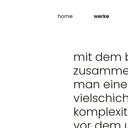
home
werke
mit dem b
zusamme
man einen
vielschic
komplexi
vor dem 